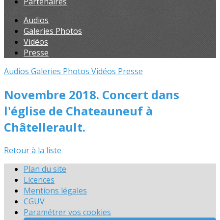
Partenaires
Audios
Galeries Photos
Vidéos
Presse
Audios
Galeries Photos
Vidéos
Presse
Novembre 2018. Concert dans
l'église de Chateauneuf à
Châtellerault.
Retour à la liste
Plan du site
Licences
Mentions légales
CGUV
Paramétrer vos cookies