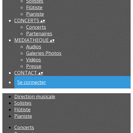
Solistes
Flûtiste
Pianiste
CONCERTS
▴
▾
Concerts
Partenaires
MEDIATHEQUE
▴
▾
Audios
Galeries Photos
Vidéos
Presse
CONTACT
▴
▾
Se connecter
Direction musicale
Solistes
Flûtiste
Pianiste
Concerts