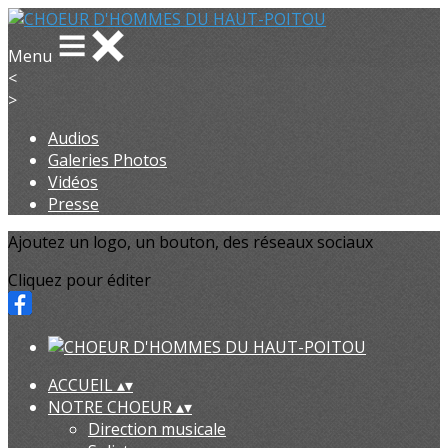
Menu
<
>
Audios
Galeries Photos
Vidéos
Presse
Ajoutez un logo, un bouton, des réseaux sociaux
Cliquez pour éditer
ACCUEIL
▴
▾
NOTRE CHOEUR
▴
▾
Direction musicale