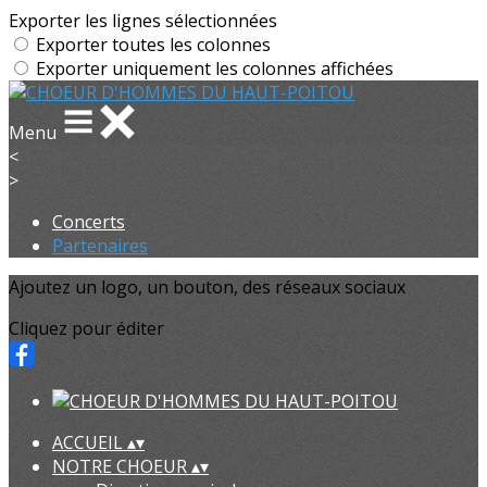
Exporter les lignes sélectionnées
Exporter toutes les colonnes
Exporter uniquement les colonnes affichées
Menu
<
>
Concerts
Partenaires
Ajoutez un logo, un bouton, des réseaux sociaux
Cliquez pour éditer
ACCUEIL
▴
▾
NOTRE CHOEUR
▴
▾