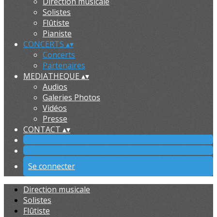
Direction musicale
Solistes
Flûtiste
Pianiste
CONCERTS
▴
▾
Concerts
Partenaires
MEDIATHEQUE
▴
▾
Audios
Galeries Photos
Vidéos
Presse
CONTACT
▴
▾
Se connecter
Direction musicale
Solistes
Flûtiste