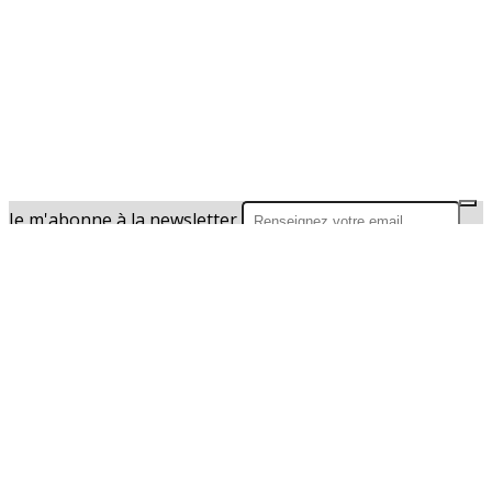
Je m'abonne à la newsletter
OK
Plan du site
Licences
Mentions légales
CGUV
Paramétrer vos cookies
Se connecter