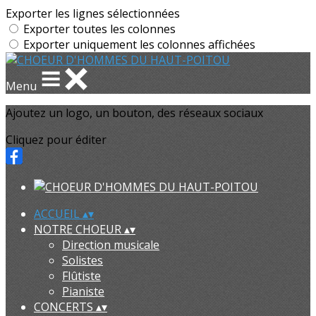
Exporter les lignes sélectionnées
Exporter toutes les colonnes
Exporter uniquement les colonnes affichées
Menu
Ajoutez un logo, un bouton, des réseaux sociaux
Cliquez pour éditer
ACCUEIL
▴
▾
NOTRE CHOEUR
▴
▾
Direction musicale
Solistes
Flûtiste
Pianiste
CONCERTS
▴
▾