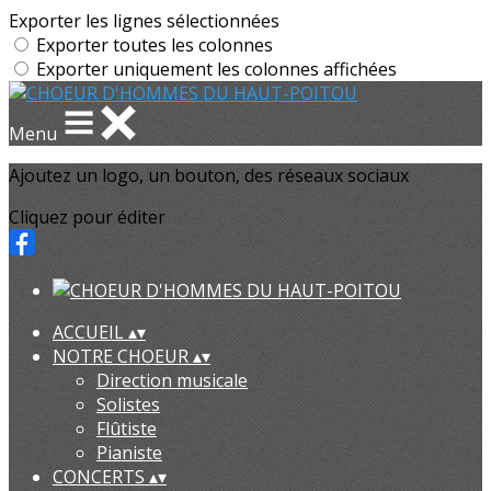
Exporter les lignes sélectionnées
Exporter toutes les colonnes
Exporter uniquement les colonnes affichées
Menu
Ajoutez un logo, un bouton, des réseaux sociaux
Cliquez pour éditer
ACCUEIL
▴
▾
NOTRE CHOEUR
▴
▾
Direction musicale
Solistes
Flûtiste
Pianiste
CONCERTS
▴
▾